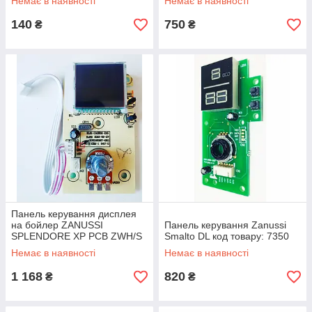
Немає в наявності
Немає в наявності
140
750
₴
₴
Панель керування дисплея
на бойлер ZANUSSI
Панель керування Zanussi
SPLENDORE XP PCB ZWH/S
Smalto DL код товару: 7350
7.03.05.00044 код товару:
Немає в наявності
Немає в наявності
7098
1 168
820
₴
₴