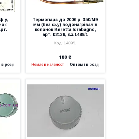
ф.у,
Термопара до 2006 р. 350/М9
нок
мм (без ф.у) водонагрівачів
арт.
колонок Beretta Idrabagno,
3
арт. 02139, к.з.1489/1
1489/1
180 ₴
 в роздріб
Немає в наявності
Оптом і в роздріб