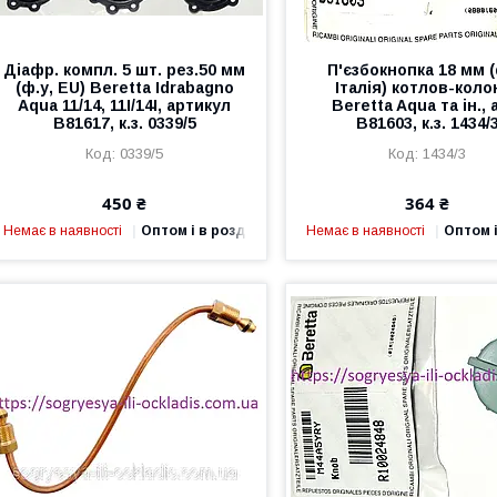
Діафр. компл. 5 шт. рез.50 мм
П'єзбокнопка 18 мм (
(ф.у, EU) Beretta Idrabagno
Італія) котлов-коло
Aqua 11/14, 11I/14I, артикул
Beretta Aqua та ін., 
B81617, к.з. 0339/5
B81603, к.з. 1434/
0339/5
1434/3
450 ₴
364 ₴
Немає в наявності
Оптом і в роздріб
Немає в наявності
Оптом і