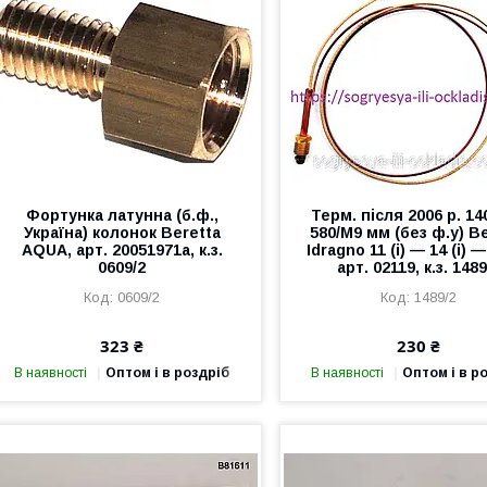
Фортунка латунна (б.ф.,
Терм. після 2006 р. 14
Україна) колонок Beretta
580/М9 мм (без ф.у) B
AQUA, арт. 20051971a, к.з.
Idragno 11 (i) — 14 (i) — 
0609/2
арт. 02119, к.з. 1489
0609/2
1489/2
323 ₴
230 ₴
В наявності
Оптом і в роздріб
В наявності
Оптом і в р