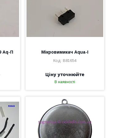
9 Aq-П
Мікровимикач Aqua-I
B81654
е
Ціну уточнюйте
В наявності