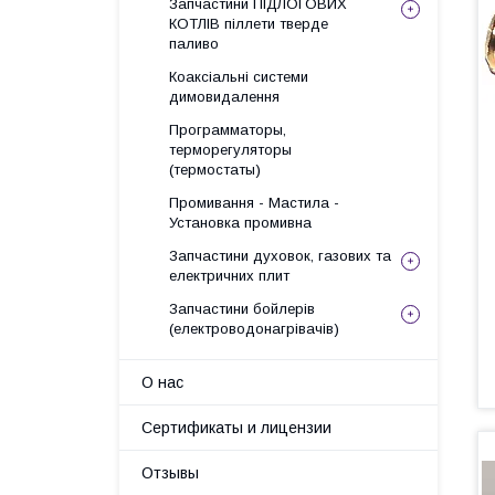
Запчастини ПІДЛОГОВИХ
КОТЛІВ піллети тверде
паливо
Коаксіальні системи
димовидалення
Программаторы,
терморегуляторы
(термостаты)
Промивання - Мастила -
Установка промивна
Запчастини духовок, газових та
електричних плит
Запчастини бойлерів
(електроводонагрівачів)
О нас
Сертификаты и лицензии
Отзывы