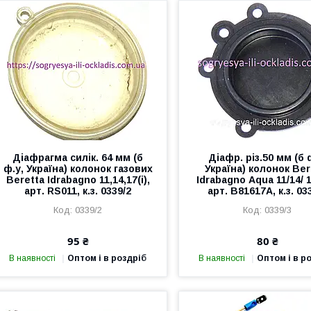
Діафрагма силік. 64 мм (б
Діафр. різ.50 мм (б 
ф.у, Україна) колонок газових
Україна) колонок Ber
Beretta Idrabagno 11,14,17(i),
Idrabagno Aqua 11/14/ 11
арт. RS011, к.з. 0339/2
арт. B81617А, к.з. 03
0339/2
0339/3
95 ₴
80 ₴
В наявності
Оптом і в роздріб
В наявності
Оптом і в р