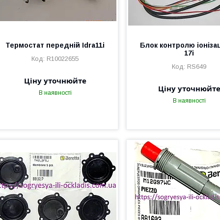
Термостат передній Idra11i
Блок контролю іонізац
17i
R10022655
RS649
Ціну уточнюйте
Ціну уточнюйт
В наявності
В наявності