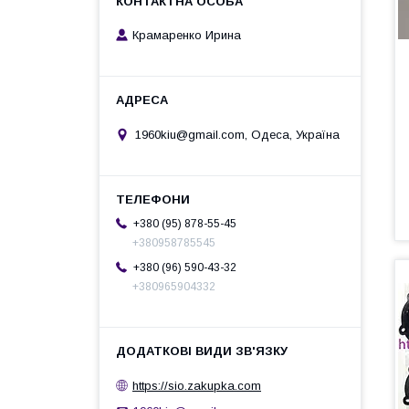
Крамаренко Ирина
1960kiu@gmail.com, Одеса, Україна
+380 (95) 878-55-45
+380958785545
+380 (96) 590-43-32
+380965904332
https://sio.zakupka.com