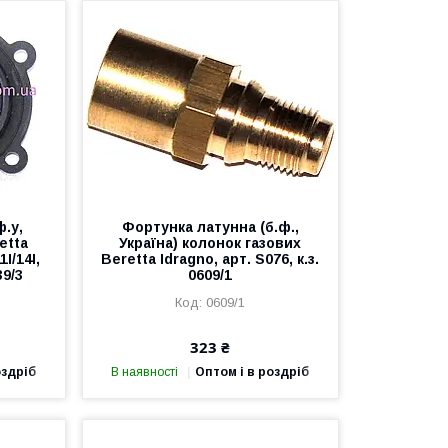
ф.у,
Фортунка латунна (б.ф.,
etta
Україна) колонок газових
I/14I,
Beretta Idragno, арт. S076, к.з.
39/3
0609/1
0609/1
323 ₴
оздріб
В наявності
Оптом і в роздріб