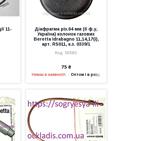
ії 11-
Діафрагма різ.64 мм (б ф.у,
Україна) колонок газових
Beretta Idrabagno 11,14,17(i),
арт. RS011, к.з. 0339/1
0339/1
е
75 ₴
Немає в наявності
Оптом і в роздріб