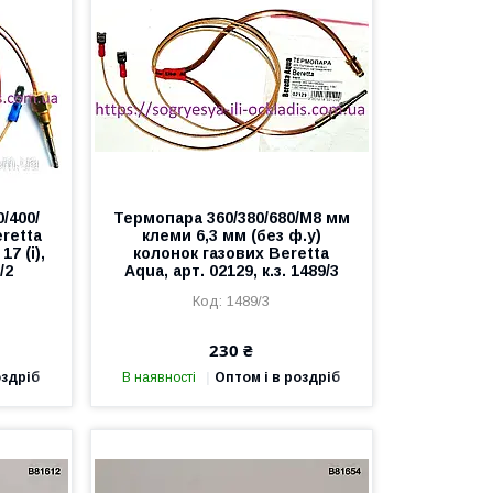
0/400/
Термопара 360/380/680/М8 мм
eretta
клеми 6,3 мм (без ф.у)
17 (i),
колонок газових Beretta
/2
Aqua, арт. 02129, к.з. 1489/3
1489/3
230 ₴
оздріб
В наявності
Оптом і в роздріб