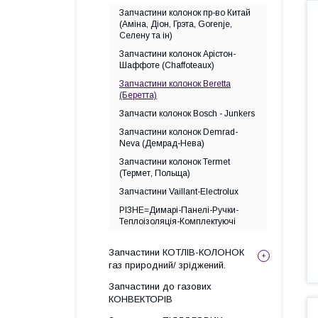
Запчастини колонок пр-во Китай
(Аміна, Діон, Грэта, Gorenje,
Селену та ін)
Запчастини колонок Арістон-
Шаффоте (Chaffoteaux)
Запчастини колонок Beretta
(Беретта)
Запчасти колонок Bosch - Junkers
Запчастини колонок Demrad-
Neva (Демрад-Нева)
Запчастини колонок Termet
(Термет, Польща)
Запчастини Vaillant-Electrolux
РІЗНЕ=Димарі-Панелі-Ручки-
Теплоізоляція-Комплектуючі
Запчастини КОТЛІВ-КОЛОНОК
газ природний/ зріджений.
Запчастини до газових
КОНВЕКТОРІВ