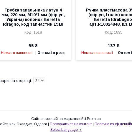
Трубка запальника латун.4
Ручка пластмасова 3
мм, 220 мм, М10*1 мм (фір.уп,
(фір.уп, Італія) кол
Україна) колонок Beretta
Beretta Idrabagnо
Idragno, код запчастин 1518
арт.R10024848, к.з.1
1518
1895
95 ₴
137 ₴
Немає в наявності
Оптом і в роздріб
Немає в наявності
Оптом і
Сайт створений на маркетплейсі
Prom.ua
Согрейся или Охладись Одесса |
Поскаржитися на контент
|
Політика конфіденцій
Select Language
▼