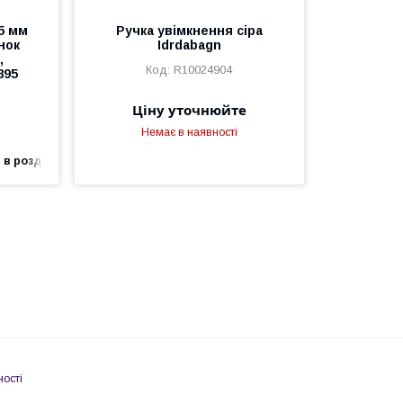
5 мм
Ручка увімкнення сіра
онок
Idrdabagn
,
R10024904
895
Ціну уточнюйте
Немає в наявності
 в роздріб
ності