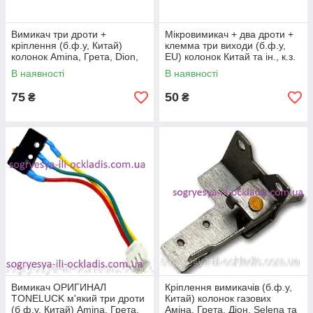
Вимикач три дроти +
Мікровимикач + два дроти +
кріплення (б.ф.у, Китай)
клемма три виходи (б.ф.у,
колонок Amina, Грета, Dion,
EU) колонок Китай та ін., к.з.
Mila,Selena и др, к.з. 0735/3
07351
В наявності
В наявності
75
50
₴
₴
Вимикач ОРИГИНАЛ
Кріплення вимикачів (б.ф.у,
TONELUCK м'який три дроти
Китай) колонок газових
(б ф.у, Китай) Amina, Грета,
Аміна, Грета, Діон, Selena та