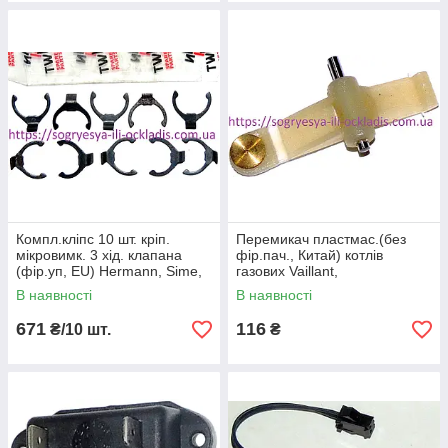
Компл.кліпс 10 шт. кріп.
Перемикач пластмас.(без
мікровимк. 3 хід. клапана
фір.пач., Китай) котлів
(фір.уп, EU) Hermann, Sime,
газових Vaillant,
арт. S403000008B, к.з. 0741/2
артикул PE11K, к.з. 1029
В наявності
В наявності
671
116
₴/10 шт.
₴