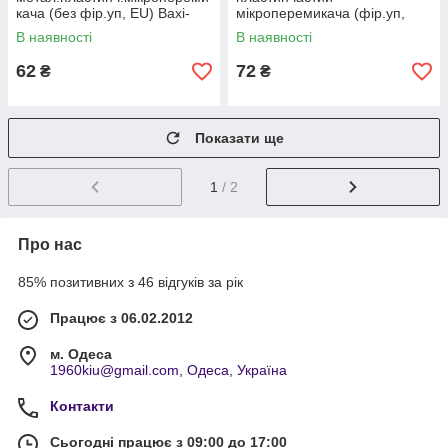
кача (без фір.уп, EU) Baxi-
мікроперемикача (фір.уп,
Westen, Rens, Zoom та ін.,
EU) Baxi, Westen та ін,
В наявності
В наявності
арт. 1107000, к.з. 4277/1
арт.8380610, к.з.4277/2
62
72
₴
₴
Показати ще
1
/ 2
Про нас
85% позитивних з 46 відгуків за рік
Працює з 06.02.2012
м. Одеса
1960kiu@gmail.com, Одеса, Україна
Контакти
Сьогодні працює з 09:00 до 17:00