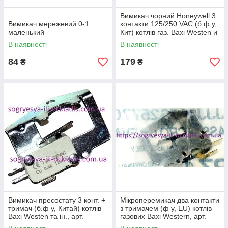
Вимикач чорний Honeywell 3
Вимикач мережевий 0-1
контакти 125/250 VAC (б.ф у,
маленький
Кит) котлів газ. Baxi Westen и
др, арт. VI5S05, к.з. 0055
В наявності
В наявності
84
179
₴
₴
Вимикач пресостату 3 конт. +
Мікроперемикач два контакти
тримач (б.ф у, Китай) котлів
з тримачем (ф у, EU) котлів
Baxi Westen та ін., арт.
газових Baxi Western, арт.
PE12K, к.з. 0068/2
5625770, к.з. 0068/3