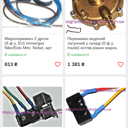
Мікропермикач 2 дроти
Перемикач водяний
(б.ф.у, EU) Immergas
латунний у складі (б.ф.у,
Nike/Eolo Mini, Nobel, арт.
Італія) котлів різних марок,
1.019081, к.з. 0441/3
арт. BH09I, к.з. 0679
В наявності
В наявності
813
1 381
₴
₴