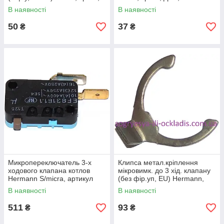
Dion, Mila, Selena, к.з. 07352
ін., к.з. 07353
В наявності
В наявності
50
37
₴
₴
Микропереключатель 3-х
Клипса метал.кріплення
ходового клапана котлов
мікровимк. до 3 хід. клапану
Hermann S/micra, артикул
(без фір.уп, EU) Hermann,
403000003, код сайта 0741
Sime, арт.S403000008B,
В наявності
В наявності
к.з.0741/1
511
93
₴
₴