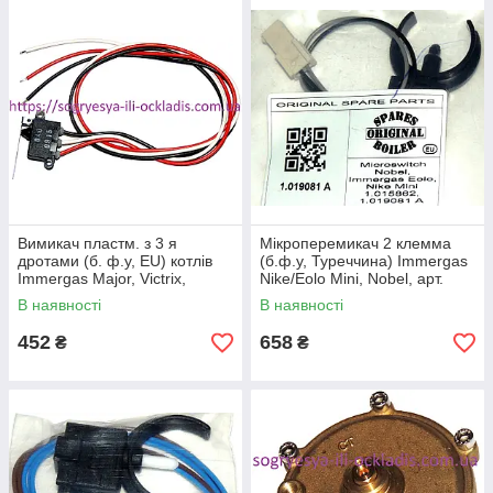
Вимикач пластм. з 3 я
Мікроперемикач 2 клемма
дротами (б. ф.у, EU) котлів
(б.ф.у, Туреччина) Immergas
Immergas Major, Victrix,
Nike/Eolo Mini, Nobel, арт.
артикул 1.010420, к.з. 0441/1
11171, к.з. 0441/2
В наявності
В наявності
452
658
₴
₴