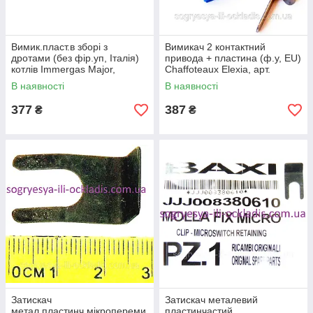
Вимик.пласт.в зборі з
Вимикач 2 контактний
дротами (без фір.уп, Італія)
привода + пластина (ф.у, EU)
котлів Immergas Major,
Chaffoteaux Elexia, арт.
арт.1.010420, к.з.2014
61301904, к.з. 4227
В наявності
В наявності
377
387
₴
₴
Затискач
Затискач металевий
метал.пластинч.мікропереми
пластинчастий