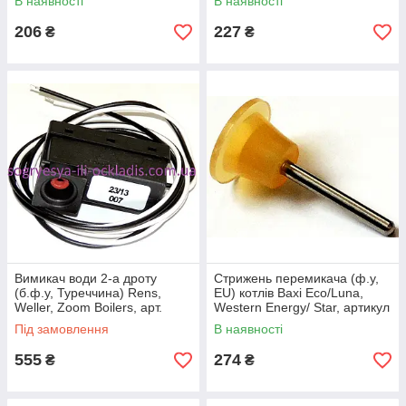
В наявності
В наявності
206
227
₴
₴
Вимикач води 2-а дроту
Стрижень перемикача (ф.у,
(б.ф.у, Туреччина) Rens,
EU) котлів Baxi Eco/Luna,
Weller, Zoom Boilers, арт.
Western Energy/ Star, артикул
PE13K, к.з. 0081/2
5630260, к.з. 0336
Під замовлення
В наявності
555
274
₴
₴