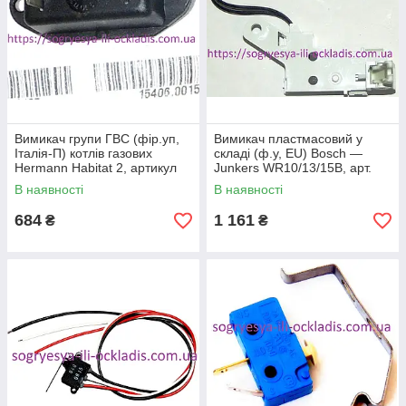
Вимикач групи ГВС (фір.уп,
Вимикач пластмасовий у
Італія-П) котлів газових
складі (ф.у, EU) Bosch —
Hermann Habitat 2, артикул
Junkers WR10/13/15B, арт.
H057003474, к.з.1041
8707200020, к.з.1909/1
В наявності
В наявності
684
1 161
₴
₴