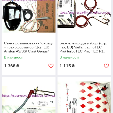
Свічка розпалювання/іонізації
Блок електродів у зборі (фір.
+ трансформатор (ф.у, EU)
пак, EU) Vaillant atmoTEC
Ariston AS/BS/ Clas/ Genus/
Pro/ turboTEC Pro, TEC R1,
Egis, арт. 65104653, к.з.
артикул 0020039057, к.з.1006
В наявності
В наявності
0942/4
1 368
1 115
₴
₴