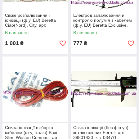
Свіже розпалювання і
Електрод запалювання й
іонізації (ф.у, EU) Beretta
контролю полум'я з кабелем
Ciao(Nord), City, арт.
(ф.у, EU) Beretta Exclusive,
R20049613, к.з. 0330/1
арт. R10025985, к.з. 0330/2
В наявності
В наявності
1 001
777
₴
₴
Свічка іонізації в зборі з
Свічка іонізації (без фір.уп)
кабелем (ф.у, Італія) Baxi
котлів газових Ferroli, арт.
Slim, Westen Compact, арт.
39801430, к.з. 0347/1