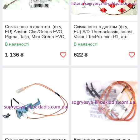
Свічка-розт. з адаптер. (ф.у,
Свічка іоніз. з дротом (ф.у,
EU) Ariston Clas/Genus EVO,
EU) S/D Themaclassic,Isofast,
Pigma, Talia, Mira Green EVO,
Vailant TecPro-mini R1, арт.
арт. 6000868, к.з.1048
S1003700, к.з. 1721
В наявності
В наявності
1 136
622
₴
₴
Свічка запалювання.плазма в
Електроди розпалювання в