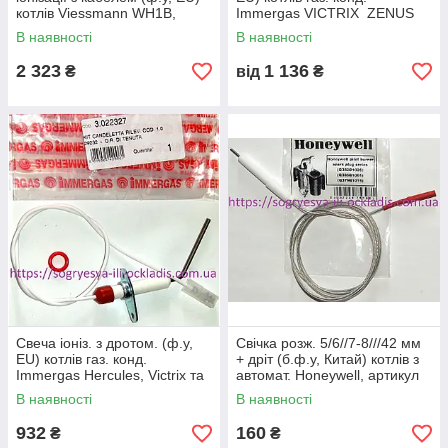
котлів Viessmann WH1B,
Immergas VICTRIX ZENUS
WH1D, арт. 7831305, к.з.
SUPEIOR, арт. 3.027471, к.з.
В наявності
В наявності
0662
0683/2
2 323
1 136
₴
від
₴
Свеча іоніз. з дротом. (ф.у,
Свічка розж. 5/6//7-8///42 мм
EU) котлів газ. конд.
+ дріт (б.ф.у, Китай) котлів з
Immergas Hercules, Victrix та
автомат. Honeywell, артикул
ін, арт. 3.022327, к.з. 0683/4
Q382B1026, к.з. 0857
В наявності
В наявності
932
160
₴
₴