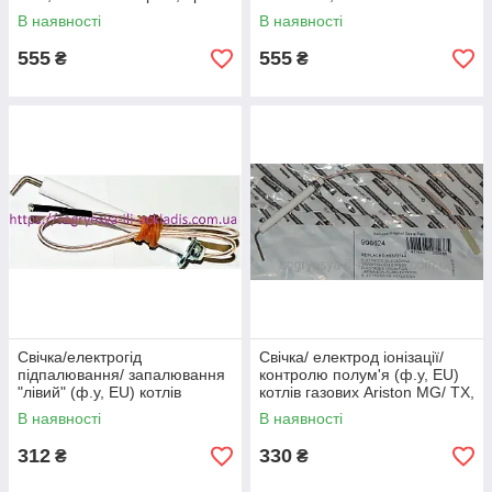
8620290, к.з.0343
В наявності
В наявності
555
555
₴
₴
Свічка/електрогід
Свічка/ електрод іонізації/
підпалювання/ запалювання
контролю полум'я (ф.у, EU)
"лівий" (ф.у, EU) котлів
котлів газових Ariston MG/ ТХ,
Ariston MG/TX, арт.
арт. 998624, к.з. 0413/3
В наявності
В наявності
65100250, к.з. 0413/1
312
330
₴
₴