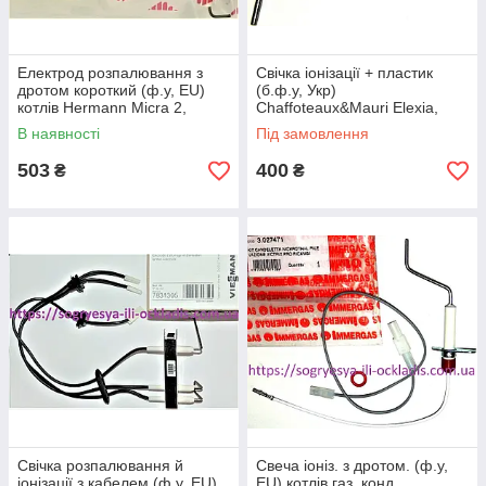
Електрод розпалювання з
Свічка іонізації + пластик
дротом короткий (ф.у, EU)
(б.ф.у, Укр)
котлів Hermann Micra 2,
Chaffoteaux&Mauri Elexia,
Thesi, арт. H055004131, к.з.
Nectra (Анна), арт.
В наявності
Під замовлення
0547/3
61002802А, к.з. 0582/1
503
400
₴
₴
Свічка розпалювання й
Свеча іоніз. з дротом. (ф.у,
іонізації з кабелем (ф.у, EU)
EU) котлів газ. конд.