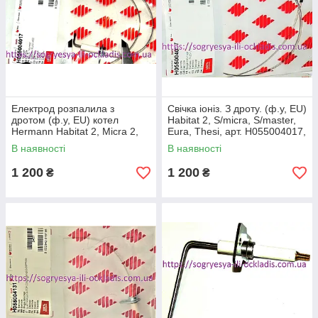
Електрод розпалила з
Свічка іоніз. З дроту. (ф.у, EU)
дротом (ф.у, EU) котел
Habitat 2, S/micra, S/master,
Hermann Habitat 2, Micra 2,
Eura, Thesi, арт. H055004017,
Thesi, арт. H055004012, к.з.
к.з. 0547/2
В наявності
В наявності
0547/1
1 200
1 200
₴
₴