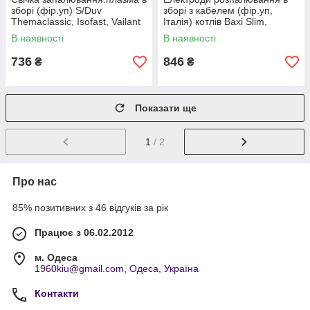
зборі (фір.уп) S/Duv
зборі з кабелем (фір.уп,
Themaclassic, Isofast, Vailant
Італія) котлів Baxi Slim,
Tec Pro-mini, арт.S1003800,
Westen Compact,
В наявності
В наявності
к.з.1722
арт.8620300, к.з.1853
736
846
₴
₴
Показати ще
1
/ 2
Про нас
85% позитивних з 46 відгуків за рік
Працює з 06.02.2012
м. Одеса
1960kiu@gmail.com, Одеса, Україна
Контакти