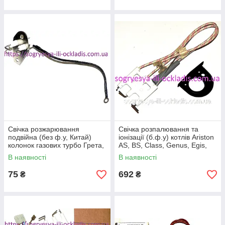
Свічка розжарювання
Свічка розпалювання та
подвійна (без ф.у, Китай)
іонізації (б.ф.у) котлів Ariston
колонок газових турбо Грета,
AS, BS, Class, Genus, Egis,
Selena SE1 і, арт. 33.4453,
арт. 65115802А, к.з. 0942/1
В наявності
В наявності
к.з. 0923
75
692
₴
₴