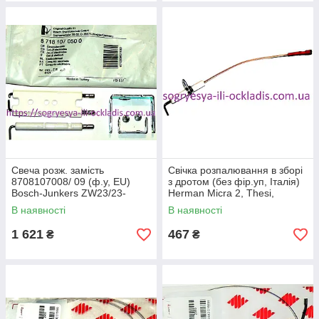
Свеча розж. замість
Свічка розпалювання в зборі
8708107008/ 09 (ф.у, EU)
з дротом (без фір.уп, Італія)
Bosch-Junkers ZW23/23-
Herman Micra 2, Thesi,
1/ZWE-3/WR325-5, арт.
арт.0020017720, к.с. 0547
В наявності
В наявності
8718107050, к.з. 0449
1 621
467
₴
₴