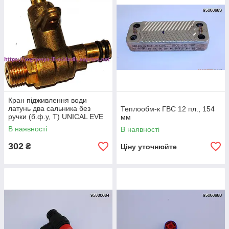
Кран підживлення води
латунь два сальника без
Теплообм-к ГВС 12 пл., 154
ручки (б.ф.у, Т) UNICAL EVE
мм
05 CTN/ CTFS, арт.
В наявності
В наявності
95000681, к.з. 0404
302
₴
Ціну уточнюйте