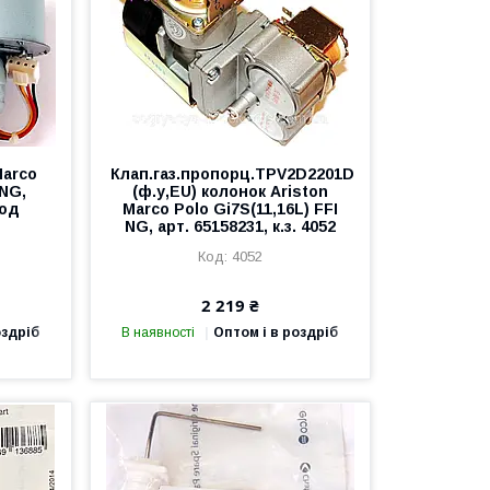
Marco
Клап.газ.пропорц.TPV2D2201D
 NG,
(ф.у,EU) колонок Ariston
код
Marco Polo Gi7S(11,16L) FFI
NG, арт. 65158231, к.з. 4052
4052
2 219 ₴
оздріб
В наявності
Оптом і в роздріб