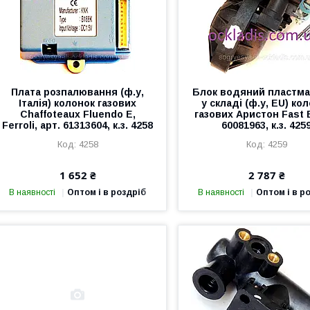
Плата розпалювання (ф.у,
Блок водяний пластм
Італія) колонок газових
у складі (ф.у, EU) ко
Chaffoteaux Fluendo E,
газових Аристон Fast E
Ferroli, арт. 61313604, к.з. 4258
60081963, к.з. 425
4258
4259
1 652 ₴
2 787 ₴
В наявності
Оптом і в роздріб
В наявності
Оптом і в р