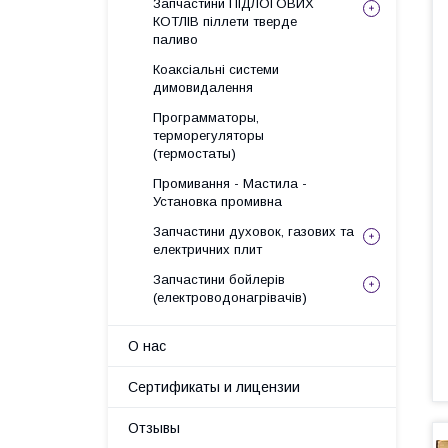
Запчастини ПІДЛОГОВИХ
КОТЛІВ піллети тверде
паливо
Коаксіальні системи
димовидалення
Программаторы,
терморегуляторы
(термостаты)
Промивання - Мастила -
Установка промивна
Запчастини духовок, газових та
електричних плит
Запчастини бойлерів
(електроводонагрівачів)
О нас
Сертификаты и лицензии
Отзывы