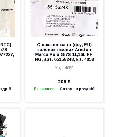
(NTC)
Свічка іонізації (ф.у, EU)
Gi7S
колонок газових Ariston
977227,
Marco Polo Gi7S 11,16L FFI
NG, арт. 65158248, к.з. 4058
4058
206 ₴
оздріб
В наявності
Оптом і в роздріб