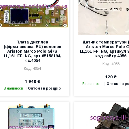
Плата дисплея
Датчик температури 
(фірм.паковка, EU) колонок
Ariston Marco Polo 
Ariston Marco Polo Gi7S
11,16L FFI NG, артикул 
11,16L FFI NG, арт.65158194,
код сайту 4056
к.с.4054
4056
4054
120 ₴
1 948 ₴
В наявності
Оптом і в р
В наявності
Оптом і в роздріб