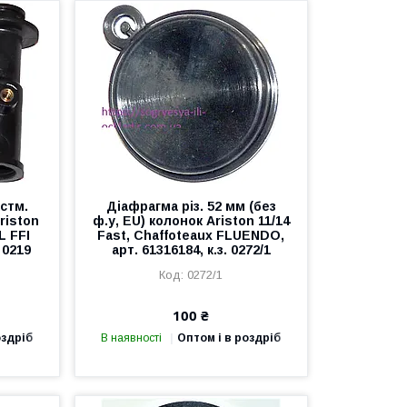
стм.
Діафрагма різ. 52 мм (без
Ariston
ф.у, EU) колонок Ariston 11/14
L FFI
Fast, Chaffoteaux FLUENDO,
 0219
арт. 61316184, к.з. 0272/1
0272/1
100 ₴
оздріб
В наявності
Оптом і в роздріб