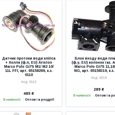
Датчик протоки води кліпса
Блок входу води пла
+ Холла (ф.п, EU) Ariston
(ф.у, EU) колонок газ. 
Marco Polo Gi7S М1/ М2 10/
Marco Polo Gi7S 11,16
11L FFI, арт. 65158269, к.з.
NG, арт. 65158319, к.з.
0110
0219
0110
289 ₴
485 ₴
В наявності
Оптом і в р
В наявності
Оптом і в роздріб