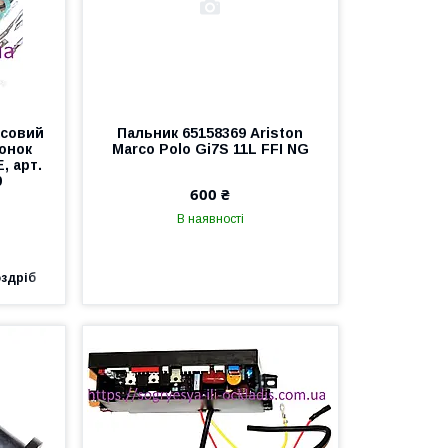
асовий
Пальник 65158369 Ariston
лонок
Marco Polo Gi7S 11L FFI NG
, арт.
9
600 ₴
В наявності
оздріб