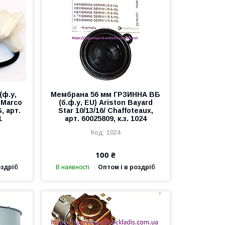
(ф.у,
Мембрана 56 мм ГРЗИННА ВБ
n Marco
(б.ф.у, EU) Ariston Bayard
, арт.
Star 10/13/16/ Chaffoteaux,
1
арт. 60025809, к.з. 1024
1024
100 ₴
оздріб
В наявності
Оптом і в роздріб