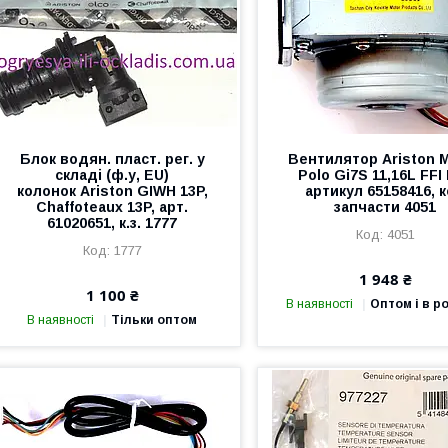
Блок водян. пласт. рег. у
Вентилятор Ariston 
складі (ф.у, EU)
Polo Gi7S 11,16L FFI
колонок Ariston GIWH 13P,
артикул 65158416, 
Chaffoteaux 13P, арт.
запчасти 4051
61020651, к.з. 1777
4051
1777
1 948 ₴
1 100 ₴
В наявності
Оптом і в р
В наявності
Тільки оптом