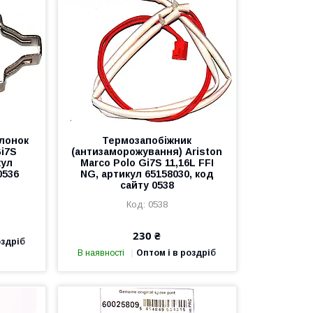
олонок
Термозапобіжник
Gi7S
(антизаморожування) Ariston
кул
Marco Polo Gi7S 11,16L FFI
0536
NG, артикул 65158030, код
сайту 0538
0538
230 ₴
оздріб
В наявності
Оптом і в роздріб