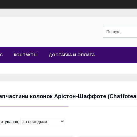
АС
КОНТАКТЫ
ДОСТАВКА И ОПЛАТА
апчастини колонок Арістон-Шаффоте (Chaffotea