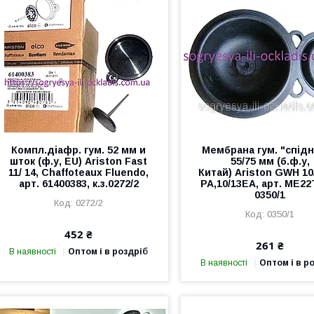
Компл.діафр. гум. 52 мм и
Мембрана гум. "спід
шток (ф.у, EU) Аriston Fast
55/75 мм (б.ф.у,
11/ 14, Chaffoteaux Fluendo,
Китай) Ariston GWH 10
арт. 61400383, к.з.0272/2
РА,10/13ЕА, арт. МЕ22Т
0350/1
0272/2
0350/1
452 ₴
261 ₴
В наявності
Оптом і в роздріб
В наявності
Оптом і в р