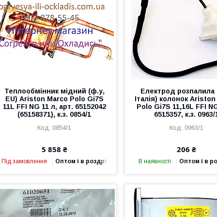
Теплообмінник мідний (ф.у,
Електрод розпалила 
EU) Ariston Marco Polo Gi7S
Італія) колонок Aristo
11L FFI NG 11 л, арт. 65152042
Polo Gi7S 11,16L FFI NG
(65158371), к.з. 0854/1
6515357, к.з. 0963/
0854/1
0963/1
5 858 ₴
206 ₴
Під замовлення
Оптом і в роздріб
В наявності
Оптом і в р