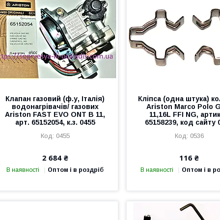
Клапан газовий (ф.у, Італія)
Кліпса (одна штука) к
водонагрівачів/ газових
Ariston Marco Polo 
Ariston FAST EVO ONT B 11,
11,16L FFI NG, арти
арт. 65152054, к.з. 0455
65158239, код сайту 
0455
0536
2 684 ₴
116 ₴
В наявності
Оптом і в роздріб
В наявності
Оптом і в р