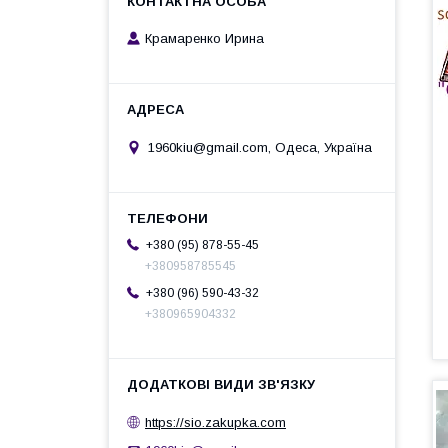
Крамаренко Ирина
1960kiu@gmail.com, Одеса, Україна
+380 (95) 878-55-45
+380958785545
+380 (96) 590-43-32
+380965904332
https://sio.zakupka.com