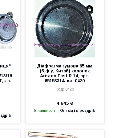
ниця"
Діафрагма гумова 65 мм
(б.ф.у, Китай) колонок
/13/16
Ariston Fast R 14, арт.
, к.з.
65153314, к.з. 0420
0420
4 645 ₴
В наявності
Оптом і в роздріб
оздріб