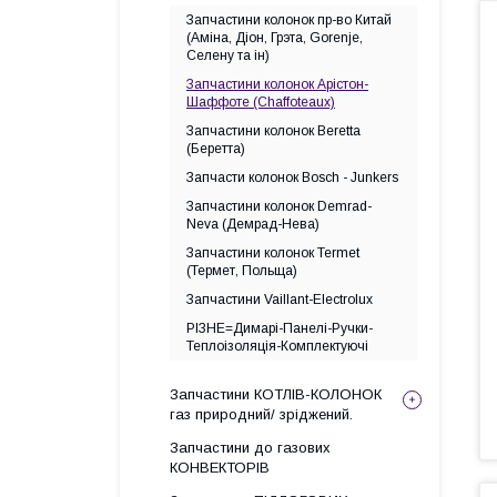
Запчастини колонок пр-во Китай
(Аміна, Діон, Грэта, Gorenje,
Селену та ін)
Запчастини колонок Арістон-
Шаффоте (Chaffoteaux)
Запчастини колонок Beretta
(Беретта)
Запчасти колонок Bosch - Junkers
Запчастини колонок Demrad-
Neva (Демрад-Нева)
Запчастини колонок Termet
(Термет, Польща)
Запчастини Vaillant-Electrolux
РІЗНЕ=Димарі-Панелі-Ручки-
Теплоізоляція-Комплектуючі
Запчастини КОТЛІВ-КОЛОНОК
газ природний/ зріджений.
Запчастини до газових
КОНВЕКТОРІВ