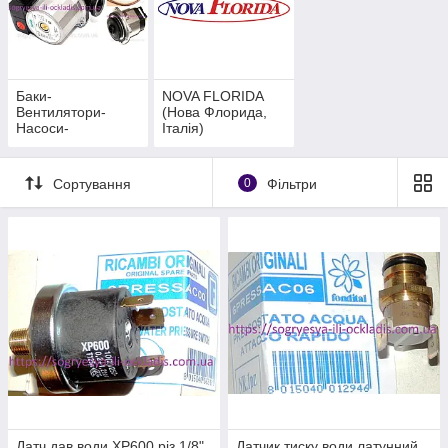
Баки-
NOVA FLORIDA
Вентилятори-
(Нова Флорида,
Насоси-
Італія)
Комплектуючі
Сортування
0
Фільтри
Датч.дав.води XP600 різ.1/8"
Датчик тиску води латунний