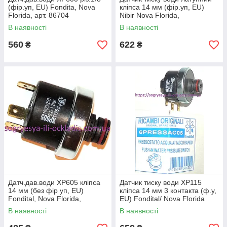
(фір.уп, EU) Fondita, Nova
кліпса 14 мм (фір.уп, EU)
Florida, арт. 86704
Nibir Nova Florida,
(6PRESSAC00), к.з. 0008/4
арт.6PRESSAC06 (86973),
В наявності
В наявності
к.з.0022/1
560
622
₴
₴
Датч.дав.води XP605 кліпса
Датчик тиску води XP115
14 мм (без фір уп, EU)
кліпса 14 мм 3 контакта (ф.у,
Fondital, Nova Florida,
EU) Fondital/ Nova Florida
арт.6PRESSAC01, к.з.0027
Vela, арт. 86776, к.з. 0028
В наявності
В наявності