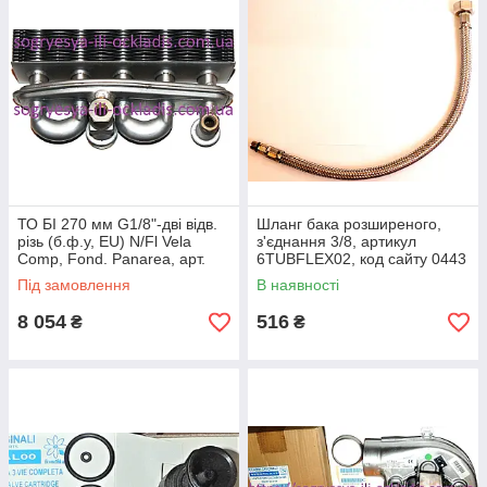
ТО БІ 270 мм G1/8"-дві відв.
Шланг бака розширеного,
різь (б.ф.у, EU) N/Fl Vela
з'єднання 3/8, артикул
Comp, Fond. Panarea, арт.
6TUBFLEX02, код сайту 0443
11644, к.з. 0406/3
Під замовлення
В наявності
8 054
516
₴
₴