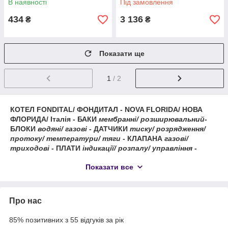
В наявності
Під замовлення
S/Duval, арт. 6SONDNTC06,
к.з. 0519/2
434
3 136
₴
₴
Показати ще
1
/ 2
КОТЕЛ FONDITAL/ ФОНДИТАЛ - NOVA FLORIDA/ НОВА
ФЛОРИДА/ Італія - БАКИ
мембранні/ розширювальний
-
БЛОКИ
водяні/ газові
- ДАТЧИКИ
тиску/ розрядження/
протоку/ температури/ тяги
- КЛАПАНА
газові/
триходові
- ПЛАТИ
індикації/ розпалу/ управління
-
ТЕПЛООБМІННИКИ
основні/ битермические/
Показати все
пластинчасті
- ЕЛЕКТРООБЛАДНАННЯ:
вентилятори/
насоси/ проводу/ свічки
- РІЗНЕ:
прокладки/ промивання/
мастила/ труби та ін
.
Про нас
85% позитивних з 55 відгуків за рік