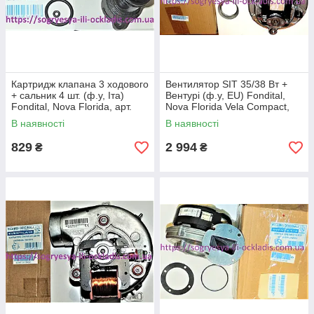
Картридж клапана 3 ходового
Вентилятор SIT 35/38 Вт +
+ сальник 4 шт. (ф.у, Іта)
Вентурі (ф.у, EU) Fondital,
Fondital, Nova Florida, арт.
Nova Florida Vela Compact,
6CARTVAL00, к.з. 0453
арт. 6VENTILA13/19, к.з.
В наявності
В наявності
0478/1
829
2 994
₴
₴