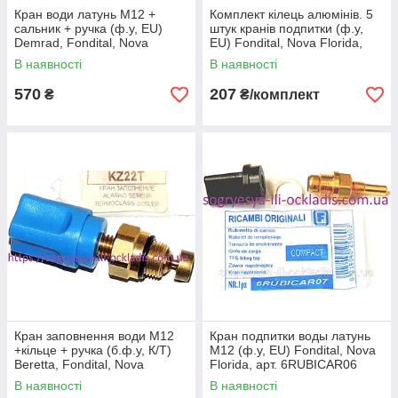
Кран води латунь М12 +
Комплект кілець алюмінів. 5
сальник + ручка (ф.у, EU)
штук кранів подпитки (ф.у,
Demrad, Fondital, Nova
EU) Fondital, Nova Florida,
Florida, арт. 86706/
арт. 6RONDALL00, к.з. 0390/1
В наявності
В наявності
6RUBICAR04, к.з. 0389/5
570
207
₴
₴/комплект
Кран заповнення води М12
Кран подпитки воды латунь
+кільце + ручка (б.ф.у, К/Т)
М12 (ф.у, EU) Fondital, Nova
Beretta, Fondital, Nova
Florida, арт. 6RUBICAR06
Florida, арт. KZ22T, к.з.
(07), к.з. 0390/3
В наявності
В наявності
0390/2