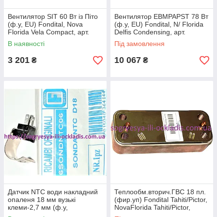
Вентилятор SIT 60 Вт із Піто
Вентилятор EBMPAPST 78 Вт
(ф.у, EU) Fondital, Nova
(ф.у, EU) Fondital, N/ Florida
Florida Vela Compact, арт.
Delfis Condensing, арт.
6VENTILA10, к.з. 0478/2
6VENTILA18, к.з. 0478/3
В наявності
Під замовлення
3 201
10 067
₴
₴
Датчик NTC води накладний
Теплообм.вторич.ГВС 18 пл.
опаленя 18 мм вузькі
(фир.уп) Fondital Tahiti/Pictor,
клеми-2,7 мм (ф.у,
NovaFlorida Tahiti/Pictor,
EU) Fondital/ N/Florida​​/
арт.6SCAMPIA02,к.с.0611/12