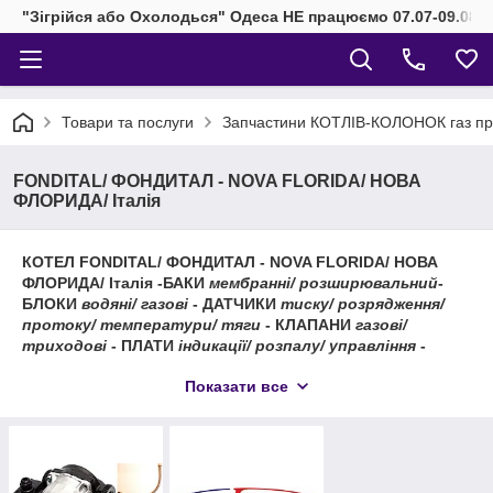
"Зігрійся або Охолодься" Одеса НЕ працюємо 07.07-09.08.2
Товари та послуги
Запчастини КОТЛІВ-КОЛОНОК газ при
FONDITAL/ ФОНДИТАЛ - NOVA FLORIDA/ НОВА
ФЛОРИДА/ Італія
КОТЕЛ FONDITAL/ ФОНДИТАЛ - NOVA FLORIDA/ НОВА
ФЛОРИДА/ Італія -БАКИ
мембранні/ розширювальний
-
БЛОКИ
водяні/ газові
- ДАТЧИКИ
тиску/ розрядження/
протоку/ температури/ тяги
- КЛАПАНИ
газові/
триходові
- ПЛАТИ
індикації/ розпалу/ управління
-
ТЕПЛООБМІННИКИ
основні/ битермические/
Показати все
пластинчасті
- ЕЛЕКТРООБЛАДНАННЯ:
вентилятори/
насоси/ проводу/ свічки
- РІЗНЕ:
прокладки/ промивання/
мастила/ труби та ін
.