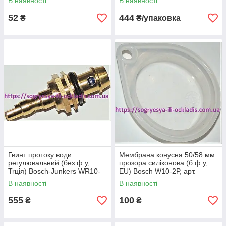
В наявності
В наявності
0508/2
52
444
₴
₴/упаковка
Гвинт протоку води
Мембрана конусна 50/58 мм
регулювальний (без ф.у,
прозора силіконова (б.ф.у,
Trція) Bosch-Junkers WR10-
EU) Bosch W10-2P, арт.
P-2P-G-2G W11-P-2P, к.з.
8738709315А, к.з. 0650/2
В наявності
В наявності
0578
555
100
₴
₴