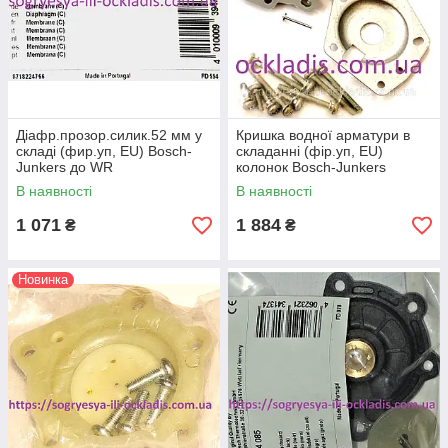
Діафр.прозор.силик.52 мм у
Кришка водної арматури в
складі (фир.уп, EU) Bosch-
складанні (фір.уп, EU)
Junkers до WR
колонок Bosch-Junkers
400-. арт.8700503053(0),
WR275...400-1, арт.
В наявності
В наявності
к.з.0868
8705500101, к.з.0887
1 071
1 884
₴
₴
Новинка