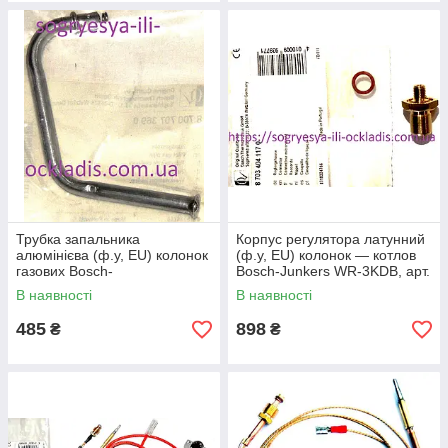
Трубка запальника
Корпус регулятора латунний
алюмінієва (ф.у, EU) колонок
(ф.у, EU) колонок — котлов
газових Bosch-
Bosch-Junkers WR-3KDB, арт.
Junkers WR10P, арт.
8703404117, к.з.1037
В наявності
В наявності
8700707369, к.з. 0925
485
898
₴
₴