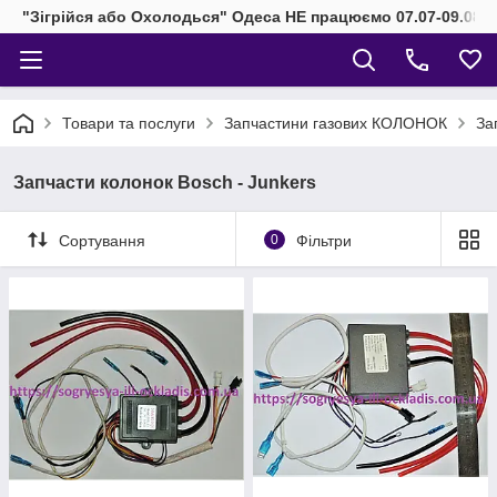
"Зігрійся або Охолодься" Одеса НЕ працюємо 07.07-09.08.2
Товари та послуги
Запчастини газових КОЛОНОК
За
Запчасти колонок Bosch - Junkers
Сортування
0
Фільтри