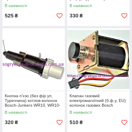
WR10P/ WR10-2/ WR11, арт.
Junkers, арт. KZ44T, к.з. 0893
В наявності
В наявності
8705500105, к.з. 08871
525
330
₴
₴
Кнопка п'єзо (без фір.уп,
Клапан газовий
Туреччина) котлов-колонок
електромагнітний (б.ф.у, EU)
Bosch-Junkers WR10, WR10-
колонок газових Bosch
2, WR11, арт.
Neckar, к.з. 0921/2
В наявності
В наявності
8748108023, к.з.0902/1
320
510
₴
₴