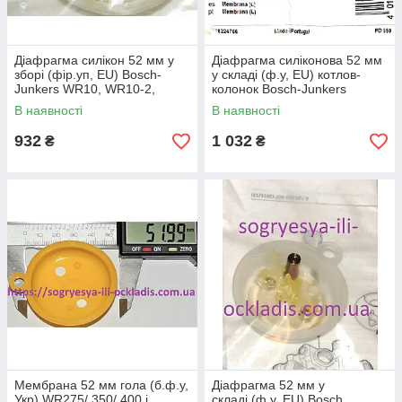
Діафрагма силікон 52 мм у
Діафрагма силіконова 52 мм
зборі (фір.уп, EU) Bosch-
у складі (ф.у, EU) котлов-
Junkers WR10, WR10-2,
колонок Bosch-Junkers
WR11, артикул 8700503079,
WR15В, арт. 8700503084, к.з.
В наявності
В наявності
к.з.1452/2
1452/3
932
1 032
₴
₴
Мембрана 52 мм гола (б.ф.у,
Діафрагма 52 мм у
Укр) WR275/ 350/ 400 і
складі (ф.у, EU) Bosch