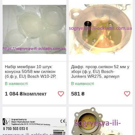
Набір мембран 10 штук
Діафр. прозр.силікон 52 мм у
конусна 50/58 мм силікон
зборі (ф.у, EU) Bosch-
(б.ф.у, EU) Bosch W10-2Р,
Junkers WR275, артикул
арт. 8738709315, к.з. 0650/3
8700503052 (0), к.з. 0867
В наявності
В наявності
1 084
581
₴/комплект
₴