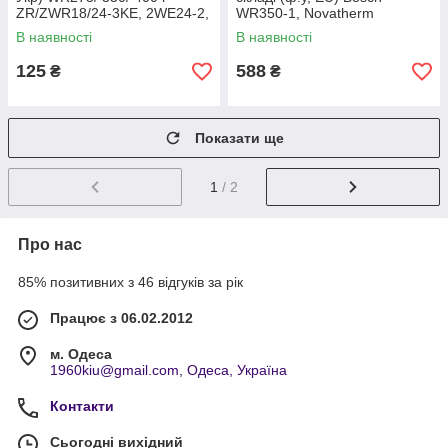
ZR/ZWR18/24-3KЕ, 2WE24-2,
WR350-1, Novatherm
арт. 87005030510А, к.з.
ZW20KD, арт. 87005030510,
В наявності
В наявності
1480/1
к.з. 1480/2
125
588
₴
₴
Показати ще
1
/ 2
Про нас
85% позитивних з 46 відгуків за рік
Працює з 06.02.2012
м. Одеса
1960kiu@gmail.com, Одеса, Україна
Контакти
Сьогодні вихідний