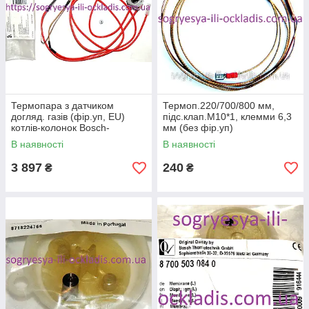
Термопара з датчиком
Термоп.220/700/800 мм,
догляд. газів (фір.уп, EU)
підс.клап.М10*1, клемми 6,3
котлів-колонок Bosch-
мм (без фір.уп)
Junkers WR 275-
Bosch Junkers мод.WR, WRD,
В наявності
В наявності
1, арт.8707206074 , к.з.1038
WT, WTD, к.с.1444
3 897
240
₴
₴