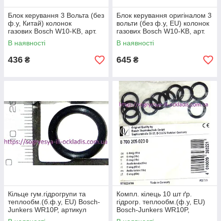
Блок керування 3 Вольта (без
Блок керування оригіналом 3
ф.у, Китай) колонок
вольти (без ф.у, EU) колонок
газових Bosch W10-KB, арт.
газових Bosch W10-KB, арт.
8716459358 B, к.з. 0360/1
8716459358, к.з. 0360/2
В наявності
В наявності
436
645
₴
₴
Кільце гум.гідрогрупи та
Компл. кілець 10 шт ґр.
теплообм.(б.ф.у, EU) Bosch-
гідрогр. теплообм.(ф.у, EU)
Junkers WR10P, артикул
Bosch-Junkers WR10P,
8700205023, к.з. 0508/1
артикул 8700205023, к.з.