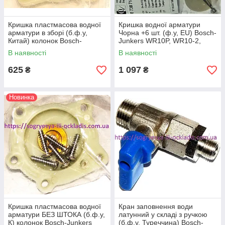
Кришка пластмасова водної
Кришка водної арматури
арматури в зборі (б.ф.у,
Чорна +6 шт. (ф.у, EU) Bosch-
Китай) колонок Bosch-
Junkers WR10P, WR10-2,
Junkers WR10P/ WR10-2/
WR11, арт. 8738714085, к.з.
В наявності
В наявності
WR11, арт. 8705500105, к.з.
0887/2
0887/1
625
1 097
₴
₴
Новинка
Кришка пластмасова водної
Кран заповнення води
арматури БЕЗ ШТОКА (б.ф.у,
латунний у складі з ручкою
К) колонок Bosch-Junkers
(б.ф.у, Туреччина) Bosch-