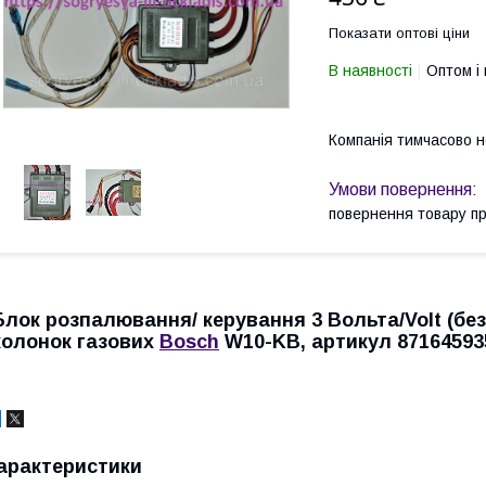
Показати оптові ціни
В наявності
Оптом і 
Компанія тимчасово 
повернення товару п
Блок
розпалювання/
керування
3 Вольта/Volt (бе
колонок газових
Bosch
W10-KB, артикул 871645935
арактеристики