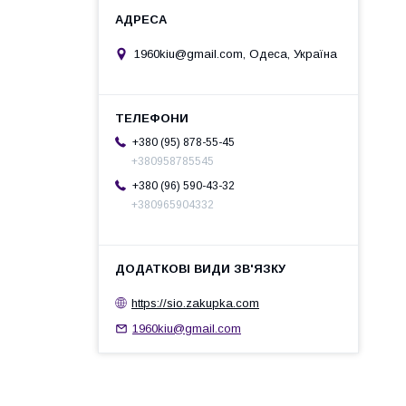
1960kiu@gmail.com, Одеса, Україна
+380 (95) 878-55-45
+380958785545
+380 (96) 590-43-32
+380965904332
https://sio.zakupka.com
1960kiu@gmail.com