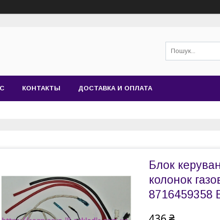
АС
КОНТАКТЫ
ДОСТАВКА И ОПЛАТА
Блок керуван
колонок газо
8716459358 B,
436 ₴