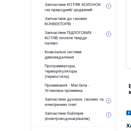
Запчастини КОТЛІВ-КОЛОНОК
газ природний/ зріджений.
Запчастини до газових
КОНВЕКТОРІВ
Запчастини ПІДЛОГОВИХ
КОТЛІВ піллети тверде
паливо
Коаксіальні системи
димовидалення
Программаторы,
терморегуляторы
(термостаты)
Промивання - Мастила -
Установка промивна
Запчастини духовок, газових та
електричних плит
Запчастини бойлерів
(електроводонагрівачів)
Х