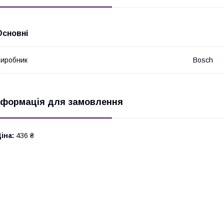
Основні
иробник
Bosch
нформація для замовлення
іна:
436 ₴