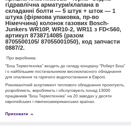
гідравлічна арматури/клапана в
складанні болти — 5 штук + шток — 1
штука (фірмова упаковка, пр-во
Німеччина) колонок газових Bosch-
Junkers WR10P, WR10-2, WR11 з FD<560,
артикул 8738714085 (разом
8705500105/ 87055001050), код запчасти
0887/2.
Про виробника:
"Бош Термотехніка" входить до складу концерну "Роберт Бош"
і є найбільшим постачальником висококласного обладнання
для опалення та гарячого водопостачання в Європі.
Різноманітний асортимент теплового обладнання проєктують,
розробляють, виробляють і обслуговують понад 13000
працівників "Бош Термотехніка" на 20 заводах у десяти
європейських і північноамериканських країнах.
Приховати