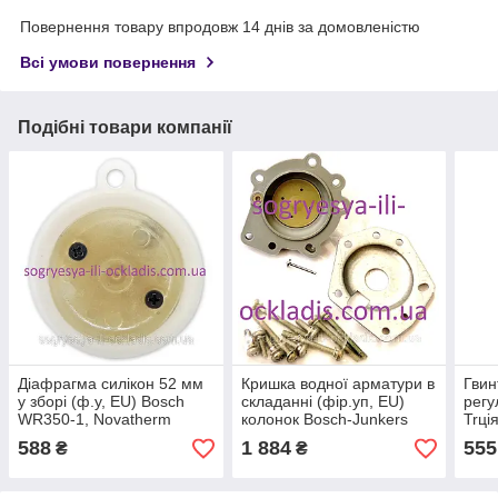
Повернення товару впродовж 14 днів за домовленістю
Всі умови повернення
Подібні товари компанії
Діафрагма силікон 52 мм
Кришка водної арматури в
Гвин
у зборі (ф.у, EU) Bosch
складанні (фір.уп, EU)
регу
WR350-1, Novatherm
колонок Bosch-Junkers
Trці
ZW20KD, арт.
WR275...400-1, арт.
WR1
588
1 884
555
₴
₴
8700503051(0), к.з. 1480/2
8705500101, к.з.0887
2P, к