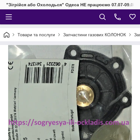
"Зігрійся або Охолодься" Одеса НЕ працюємо 07.07-09.08.2
Товари та послуги
Запчастини газових КОЛОНОК
За