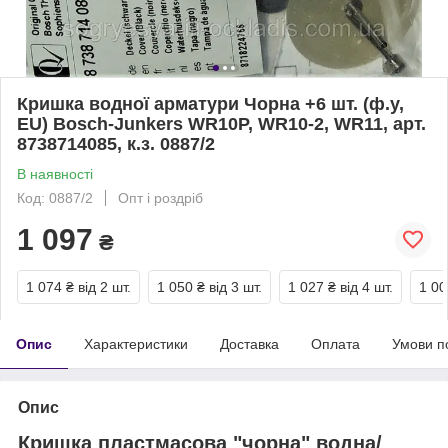
Кришка водної арматури Чорна +6 шт. (ф.у,
EU) Bosch-Junkers WR10P, WR10-2, WR11, арт.
8738714085, к.з. 0887/2
В наявності
Код: 0887/2
Опт і роздріб
1 097
₴
1 074 ₴
від 2 шт.
1 050 ₴
від 3 шт.
1 027 ₴
від 4 шт.
1 00
Опис
Характеристики
Доставка
Оплата
Умови п
Опис
Кришка пластмасова "чорна" водна/