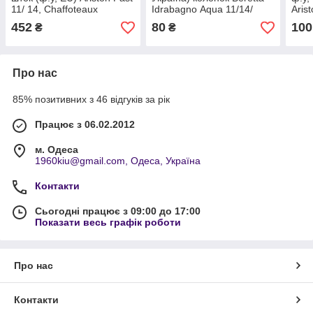
11/ 14, Chaffoteaux
Idrabagno Aqua 11/14/
Aris
Fluendo, арт. 61400383,
11I/14I, арт. B81617А, к.з.
Chaf
452
80
100
₴
₴
к.з.0272/2
0339/3
арт.
Про нас
85% позитивних з 46 відгуків за рік
Працює з 06.02.2012
м. Одеса
1960kiu@gmail.com, Одеса, Україна
Контакти
Сьогодні працює з 09:00 до 17:00
Показати весь графік роботи
Про нас
Контакти