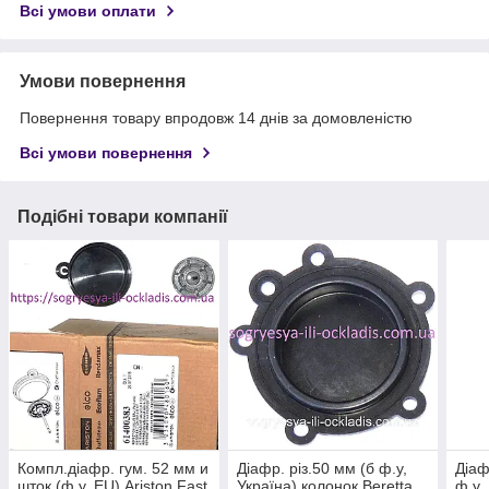
Всі умови оплати
Умови повернення
Повернення товару впродовж 14 днів за домовленістю
Всі умови повернення
Подібні товари компанії
Компл.діафр. гум. 52 мм и
Діафр. різ.50 мм (б ф.у,
Діаф
шток (ф.у, EU) Аriston Fast
Україна) колонок Beretta
ф.у,