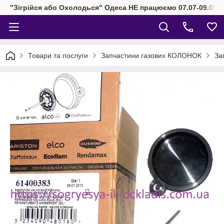
"Зігрійся або Охолодься" Одеса НЕ працюємо 07.07-09.08.2
Товари та послуги
Запчастини газових КОЛОНОК
За