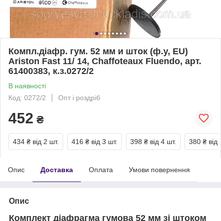
Компл.діафр. гум. 52 мм и шток (ф.у, EU)
Аriston Fast 11/ 14, Chaffoteaux Fluendo, арт.
61400383, к.з.0272/2
В наявності
Код: 0272/2
Опт і роздріб
452
₴
434 ₴
від 2 шт.
416 ₴
від 3 шт.
398 ₴
від 4 шт.
380 ₴
від 
Опис
Доставка
Оплата
Умови повернення
Опис
Комплект діафрагма гумова 52 мм зі штоком