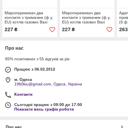
Мікроперемикач два
Мікроперемикач два
Адап
контакти з тримачем (ф у,
контакти з тримачем (ф у,
прив
EU) котлів газових Baxi
EU) котлів газових Baxi
(б.ф.
Western, арт. 5625770, к.з.
Western, арт. 5625770, к.з.
Bias
227
227
263
₴
₴
0068/3
0068/3
к.з.
Про нас
85% позитивних з 55 відгуків за рік
Працює з 06.02.2012
м. Одеса
1960kiu@gmail.com, Одеса, Україна
Контакти
Сьогодні працює з 09:00 до 17:00
Показати весь графік роботи
Про нас