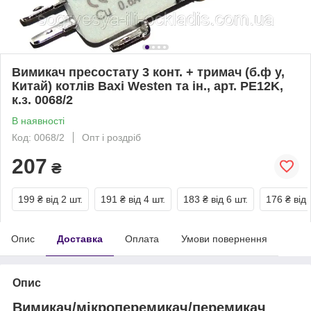
Вимикач пресостату 3 конт. + тримач (б.ф у,
Китай) котлів Baxi Westen та ін., арт. PE12K,
к.з. 0068/2
В наявності
Код: 0068/2
Опт і роздріб
207
₴
199 ₴
від 2 шт.
191 ₴
від 4 шт.
183 ₴
від 6 шт.
176 ₴
від 
Опис
Доставка
Оплата
Умови повернення
Опис
Вимикач/мікроперемикач/перемикач