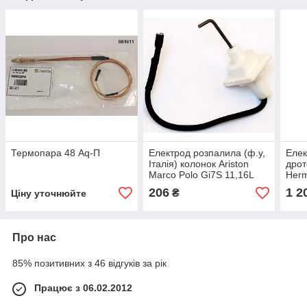
Термопара 48 Aq-П
Електрод розпалила (ф.у,
Елек
Італія) колонок Ariston
дрот
Marco Polo Gi7S 11,16L
Herm
FFI NG, арт. 6515357, к.з.
2, T
206
1 2
₴
Ціну уточнюйте
0963/1
к.з.
Про нас
85% позитивних з 46 відгуків за рік
Працює з 06.02.2012