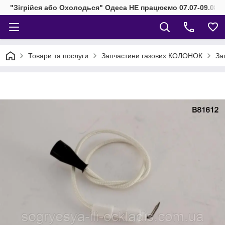
"Зігрійся або Охолодься" Одеса НЕ працюємо 07.07-09.08.2
Товари та послуги
Запчастини газових КОЛОНОК
За