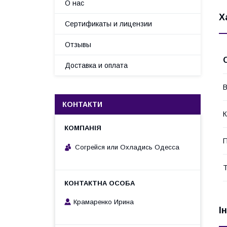
О нас
Х
Сертификаты и лицензии
Отзывы
Доставка и оплата
В
КОНТАКТИ
К
П
Согрейся или Охладись Одесса
Т
Крамаренко Ирина
І