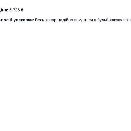
іна:
6 736 ₴
посіб упаковки:
Весь товар надійно пакується в бульбашкову плі