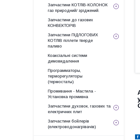
Запчастини КОТЛІВ-КОЛОНОК
газ природний/ зріджений.
Запчастини до газових
КОНВЕКТОРІВ
Запчастини ПІДЛОГОВИХ
КОТЛІВ піллети тверде
паливо
Коаксіальні системи
димовидалення
Программаторы,
терморегуляторы
(термостаты)
Промивання - Мастила -
Установка промивна
Запчастини духовок, газових та
електричних плит
Запчастини бойлерів
(електроводонагрівачів)