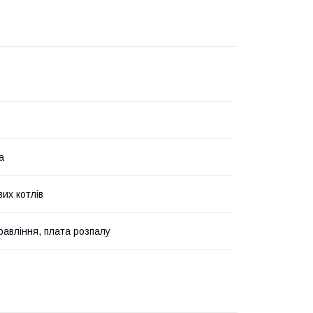
а
их котлів
равління, плата розпалу