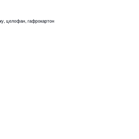
вку, целофан, гафрокартон