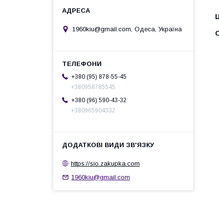
Ц
1960kiu@gmail.com, Одеса, Україна
С
+380 (95) 878-55-45
+380958785545
+380 (96) 590-43-32
+380965904332
https://sio.zakupka.com
1960kiu@gmail.com