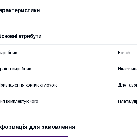
арактеристики
Основні атрибути
иробник
Bosch
раїна виробник
Німеччин
ризначення комплектуючого
Для газов
ип комплектуючого
Плата уп
нформація для замовлення