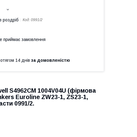
в роздріб
Код:
0991/2
не приймає замовлення
ротягом 14 днів
за домовленістю
ell S4962CM 1004V04U (фірмова
kers Euroline ZW23-1, ZS23-1,
асти 0991/2.