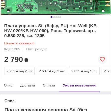
Плата упр.осн. Sit (б.ф.у, EU) Hot-Well (KB-
HW-020*KB-HW-060), Росс, Teplowest, арт.
0.580.225, к.з. 1305
Немає в наявності
Код: 1305
Опт і роздріб
2 790
₴
2 739 ₴
від 2 шт.
2 687 ₴
від 3 шт.
2 635 ₴
від 4 шт.
2 58
Опис
Доставка
Оплата
Умови повернення
Опис
Плата керування основна Sit (без