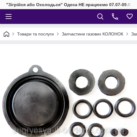
"Зігрійся або Охолодься" Одеса НЕ працюємо 07.07-09.08.2
Товари та послуги
Запчастини газових КОЛОНОК
За