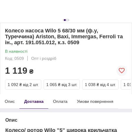
Колесо насоса Wilo 5 68/30 мм (ф.у,
Туреччина) Ariston, Baxi, Immergas, Ferroli та
ін., арт. 191.051.012, к.з. 0509
В наявності
Код: 0509
Опт і роздріб
1 119
₴
1 092 ₴
від 2 шт.
1 065 ₴
від 3 шт.
1 038 ₴
від 4 шт.
1 01
Опис
Доставка
Оплата
Умови повернення
Опис
Колесо/ ротор
Wilo
"5" широка крильчатка