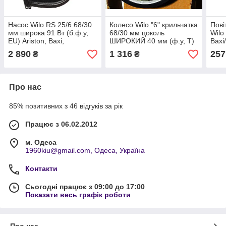
Насос Wilo RS 25/6 68/30
Колесо Wilo "6" крильчатка
Пові
мм широка 91 Вт (б.ф.у,
68/30 мм цоколь
Wilo 
EU) Ariston, Baxi,
ШИРОКИЙ 40 мм (ф.у, Т)
Baxi
Immergas та ін. арт.
котлів газових, арт.
Imme
2 890
1 316
257
₴
₴
996615 А.з. 0509/2
191.051.013, к.з. 0510
к.з.
Про нас
85% позитивних з 46 відгуків за рік
Працює з 06.02.2012
м. Одеса
1960kiu@gmail.com, Одеса, Україна
Контакти
Сьогодні працює з 09:00 до 17:00
Показати весь графік роботи