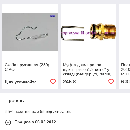
Скоба пружинная (289)
Муфта данч.прот.лат.
Плат
CIAO
підкл. "різьба1/2-кліпс" у
2010
складі (без фір.уп, Італія)
R100
Beretta Ciao N, арт.R2217,
Bere
245
6 3
₴
Ціну уточнюйте
к.з.1848
R100
Про нас
85% позитивних з 55 відгуків за рік
Працює з 06.02.2012