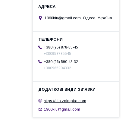
1960kiu@gmail.com, Одеса, Україна
+380 (95) 878-55-45
+380958785545
+380 (96) 590-43-32
+380965904332
https://sio.zakupka.com
1960kiu@gmail.com