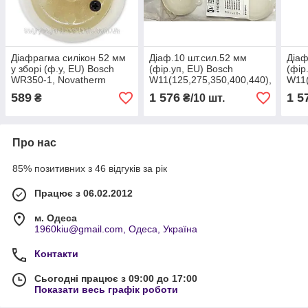
Діафрагма силікон 52 мм
Діаф.10 шт.сил.52 мм
Діаф
у зборі (ф.у, EU) Bosch
(фір.уп, EU) Bosch
(фір
WR350-1, Novatherm
W11(125,275,350,400,440),
W11(
ZW20KD, арт.
ZR/ZWR18(24), ZWE24,
ZR/
589
1 576
1 5
₴
₴/10 шт.
8700503051(0), к.з. 1480/2
арт.8700503050, к.з.1882
арт.
Про нас
85% позитивних з 46 відгуків за рік
Працює з 06.02.2012
м. Одеса
1960kiu@gmail.com, Одеса, Україна
Контакти
Сьогодні працює з 09:00 до 17:00
Показати весь графік роботи