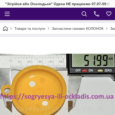
"Зігрійся або Охолодься" Одеса НЕ працюємо 07.07-09.08.2
Товари та послуги
Запчастини газових КОЛОНОК
За