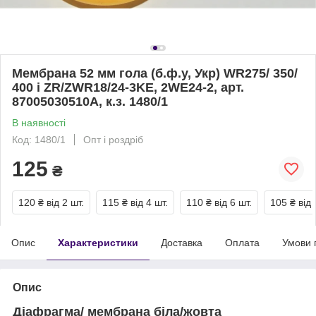
Мембрана 52 мм гола (б.ф.у, Укр) WR275/ 350/
400 і ZR/ZWR18/24-3KЕ, 2WE24-2, арт.
87005030510А, к.з. 1480/1
В наявності
Код: 1480/1
Опт і роздріб
125
₴
120 ₴
від 2 шт.
115 ₴
від 4 шт.
110 ₴
від 6 шт.
105 ₴
від 
Опис
Характеристики
Доставка
Оплата
Умови 
Опис
Діафрагма/ мембрана біла/жовта