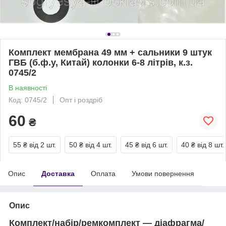
Комплект мембрана 49 мм + сальники 9 штук
ГВБ (б.ф.у, Китай) колонки 6-8 літрів, к.з.
0745/2
В наявності
Код: 0745/2
Опт і роздріб
60
₴
55 ₴
від 2 шт.
50 ₴
від 4 шт.
45 ₴
від 6 шт.
40 ₴
від 8 шт.
Опис
Доставка
Оплата
Умови повернення
Опис
Комплект/набір/ремкомплект — діафрагма/