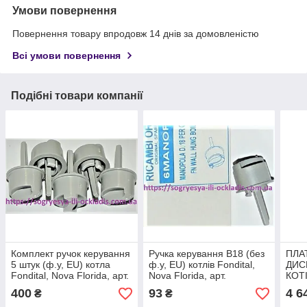
Умови повернення
Повернення товару впродовж 14 днів за домовленістю
Всі умови повернення
Подібні товари компанії
Комплект ручок керування
Ручка керування В18 (без
ПЛА
5 штук (ф.у, EU) котла
ф.у, EU) котлів Fondital,
ДИС
Fondital, Nova Florida, арт.
Nova Florida, арт.
КОТ
6MANOPOL00​​​​​, к.з. 1835/2
6MANOPOL00 А​​​​, к.з.
NIBI
400
93
4 6
₴
₴
1835/1
К.З.