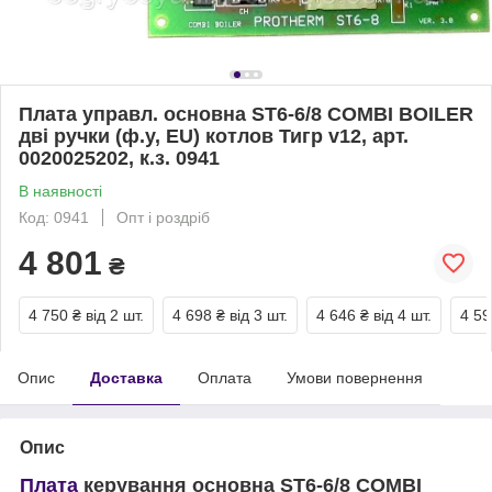
Плата управл. основна ST6-6/8 COMBI BOILER
дві ручки (ф.у, EU) котлов Тигр v12, арт.
0020025202, к.з. 0941
В наявності
Код: 0941
Опт і роздріб
4 801
₴
4 750 ₴
від 2 шт.
4 698 ₴
від 3 шт.
4 646 ₴
від 4 шт.
4 59
Опис
Доставка
Оплата
Умови повернення
Опис
Плата
керування основна ST6-6/8 COMBI