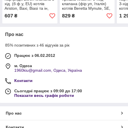
хід. (б ф у, EU) котлів
клапана (фір.уп, Італія)
3-хі
Ariston, Baxi, Biasi та ін,
котлів Beretta Mynute, SE,
котлі
арт. 65104314А, к.з.
арт.R2904, к.з.4012
West
607
829
1 2
₴
₴
0750/2
к.з.
Про нас
85% позитивних з 46 відгуків за рік
Працює з 06.02.2012
м. Одеса
1960kiu@gmail.com, Одеса, Україна
Контакти
Сьогодні працює з 09:00 до 17:00
Показати весь графік роботи
Про нас
Контакти