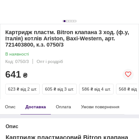
Картридж пластм. Bitron клапана 3 ход. (ф.у,
Італія) котлів Ariston, Baxi-Western, арт.
721403800, к.з. 0750/3
В наявності
Код: 0750/3
Опт і роздріб
641
₴
623 ₴
від 2 шт.
605 ₴
від 3 шт.
586 ₴
від 4 шт.
568 ₴
від 
Опис
Доставка
Оплата
Умови повернення
Опис
Картридж пластмасовий Bitron клапана