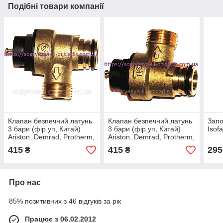
Подібні товари компанії
Клапан безпечний.латунь
Клапан безпечний.латунь
Запо
3 бари (фір.уп, Китай)
3 бари (фір.уп, Китай)
Isofa
Ariston, Demrad, Protherm,
Ariston, Demrad, Protherm,
Saunier Duval, арт.PK27K,
Saunier Duval, арт.PK27K,
415
415
295
₴
₴
к.з.0716
к.з.0716
Про нас
85% позитивних з 46 відгуків за рік
Працює з 06.02.2012