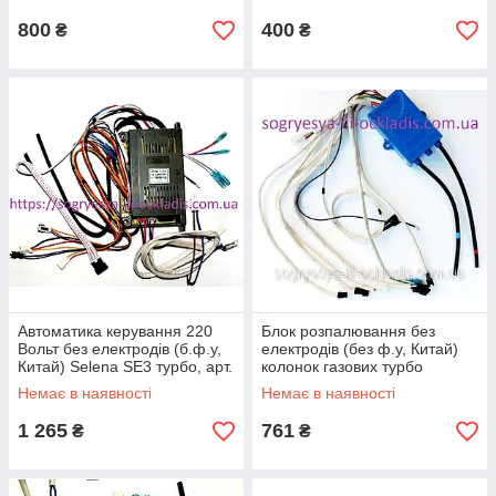
800
400
₴
₴
Автоматика керування 220
Блок розпалювання без
Вольт без електродів (б.ф.у,
електродів (без ф.у, Китай)
Китай) Selena SE3 турбо, арт.
колонок газових турбо
L20Q.17(YL), к.з. 0488/4
Selena SE-1, арт. 33.4433, к.з.
Немає в наявності
Немає в наявності
0488/5
1 265
761
₴
₴