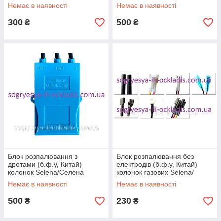
димохід. и др, к.з. 1049/2
Хайцен димохід, к.з. 1049/4
Немає в наявності
Немає в наявності
300
500
₴
₴
Блок розпалювання з
Блок розпалювання без
дротами (б.ф.у, Китай)
електродів (б.ф.у, Китай)
колонок Selena/Селена
колонок газових Selena/
E1/2/3/5 димохід, арт.
Селена Е4, арт. 33.4530,
Немає в наявності
Немає в наявності
33.4222, к.з. 1049/5
к.з.1049/6
500
230
₴
₴