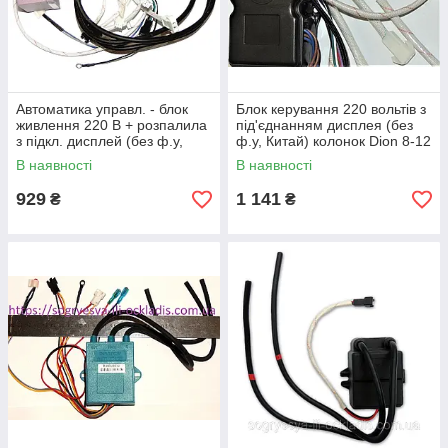
Автоматика управл. - блок
Блок керування 220 вольтів з
живлення 220 В + розпалила
під'єднанням дисплея (без
з підкл. дисплей (без ф.у,
ф.у, Китай) колонок Dion 8-12
Китай) колонок турбо, к.з.
л турбо та ін., к.з. 0488/3
В наявності
В наявності
0488/2
929
1 141
₴
₴