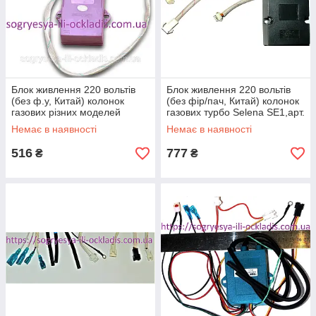
Блок живлення 220 вольтів
Блок живлення 220 вольтів
(без ф.у, Китай) колонок
(без фір/пач, Китай) колонок
газових різних моделей
газових турбо Selena SE1,арт.
турбо, к.з. 04882
33.4111, к.з. 04885
Немає в наявності
Немає в наявності
516
777
₴
₴