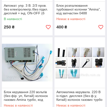
Автомат. упр. 3 В. 2/3 пров.
Блок розпалювання
без електролектр./без підкл.
турбованої колонки "Amina",
дисплей + інд. ON-OFF (б
код запчастин 0488
ф.у, Кит.) колонок димохід,
В наявності
Немає в наявності
к.з. 1049
250
400
₴
₴
Блок керування 220 вольтів
Автоматика керувала. 220 В
(без фір. уп, Китай) колонок
із підкл. дисплея (без ф.у,
газових Amina турбо, код
Китай) колонок газових турбо
запчастин 0488
Грета та ін., к.з. 0488/1
Немає в наявності
Немає в наявності