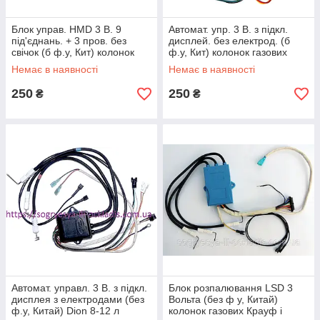
Блок управ. HMD 3 В. 9
Автомат. упр. 3 В. з підкл.
під'єднань. + 3 пров. без
дисплей. без електрод. (б
свічок (б ф.у, Кит) колонок
ф.у, Кит) колонок газових
димохід, арт. H105.3, к.з.
димохід, к.з. 1049/1
Немає в наявності
Немає в наявності
1049/8
250
250
₴
₴
Автомат. управл. 3 В. з підкл.
Блок розпалювання LSD 3
дисплея з електродами (без
Вольта (без ф у, Китай)
ф.у, Китай) Dion 8-12 л
колонок газових Крауф і