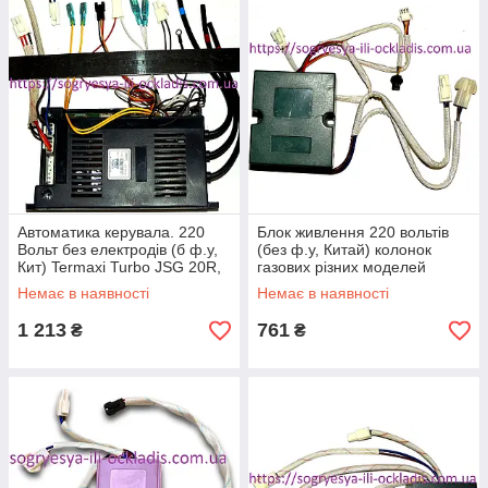
Автоматика керувала. 220
Блок живлення 220 вольтів
Вольт без електродів (б ф.у,
(без ф.у, Китай) колонок
Кит) Termaxi Turbo JSG 20R,
газових різних моделей
арт. 02040100131, к.з. 0488/6
напівтурбо, к.з. 04881
Немає в наявності
Немає в наявності
1 213
761
₴
₴