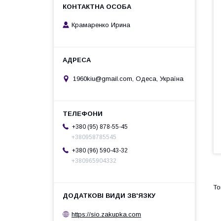
Крамаренко Ирина
1960kiu@gmail.com, Одеса, Україна
+380 (95) 878-55-45
+380958785545
+380 (96) 590-43-32
+380965904332
https://sio.zakupka.com