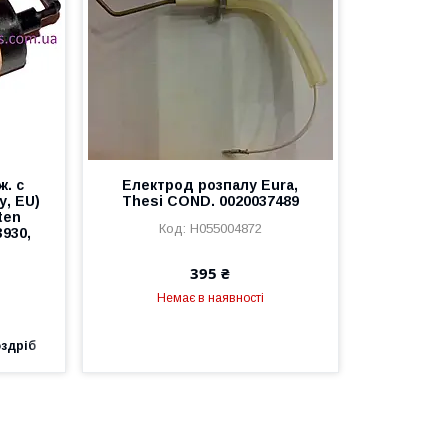
. с
Електрод розпалу Eura,
у, EU)
Thesi COND. 0020037489
ten
H055004872
3930,
395 ₴
Немає в наявності
оздріб