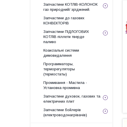
Запчастини КОТЛІВ-КОЛОНОК
газ природний/ зріджений.
Запчастини до газових
КОНВЕКТОРІВ
Запчастини ПІДЛОГОВИХ
КОТЛІВ піллети тверде
паливо
Коаксіальні системи
димовидалення
Программаторы,
терморегуляторы
(термостаты)
Промивання - Мастила -
Установка промивна
Запчастини духовок, газових та
електричних плит
Запчастини бойлерів
(електроводонагрівачів)