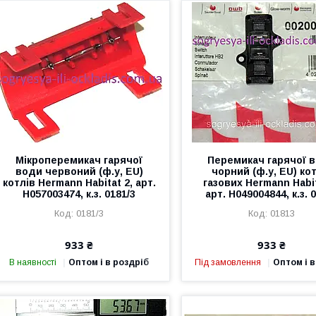
Мікроперемикач гарячої
Перемикач гарячої 
води червоний (ф.у, EU)
чорний (ф.у, EU) ко
котлів Hermann Habitat 2, арт.
газових Hermann Habit
H057003474, к.з. 0181/3
арт. H049004844, к.з. 
0181/3
01813
933 ₴
933 ₴
В наявності
Оптом і в роздріб
Під замовлення
Оптом і в