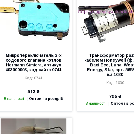
Микропереключатель 3-х
Трансформатор розж
ходового клапана котлов
кабелем Honeywell (ф.
Hermann S/micra, артикул
Baxi Eco, Luna, Wes
403000003, код сайта 0741
Energy, Star, арт. 565
к.з.1030
0741
1030
512 ₴
796 ₴
В наявності
Оптом і в роздріб
В наявності
Оптом і в р