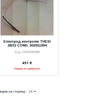
Електрод контролю THESI
26/32 COND. 002011564
H055005088
451 ₴
Немає в наявності