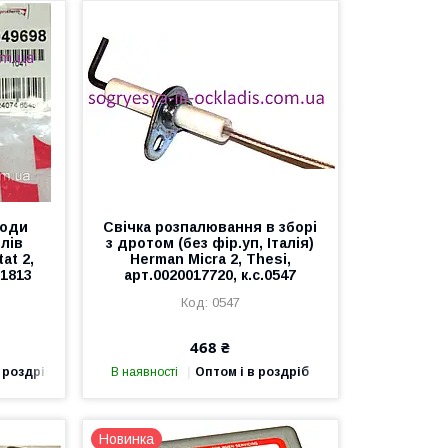
води
Свічка розпалювання в зборі
тлів
з дротом (без фір.уп, Італія)
at 2,
Herman Micra 2, Thesi,
01813
арт.0020017720, к.с.0547
0547
468 ₴
 роздріб
В наявності
Оптом і в роздріб
Новинка