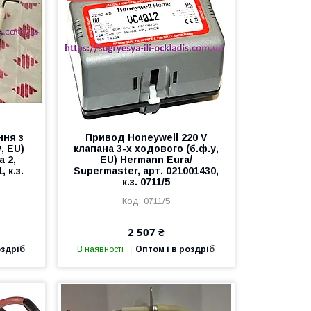
ння з
Привод Hоneywell 220 V
, EU)
клапана 3-х ходового (б.ф.у,
a 2,
EU) Hermann Eura/
 к.з.
Supermaster, арт. 021001430,
к.з. 0711/5
0711/5
2 507 ₴
оздріб
В наявності
Оптом і в роздріб