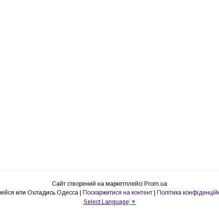
Сайт створений на маркетплейсі
Prom.ua
Согрейся или Охладись Одесса |
Поскаржитися на контент
|
Політика конфіденцій
Select Language
▼