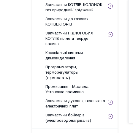
Запчастини КОТЛІВ-КОЛОНОК
газ природний/ зріджений.
Запчастини до газових
КОНВЕКТОРІВ
Запчастини ПІДЛОГОВИХ
КОТЛІВ піллети тверде
паливо
Коаксіальні системи
димовидалення
Программаторы,
терморегуляторы
(термостаты)
Промивання - Мастила -
Установка промивна
Запчастини духовок, газових та
електричних плит
Запчастини бойлерів
(електроводонагрівачів)