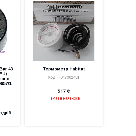
Bar 43
Термометр Habitat
 EU)
H047002481
mann
0657/1
517 ₴
Немає в наявності
оздріб