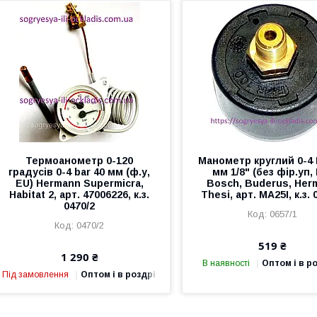
Термоанометр 0-120
Манометр круглий 0-4 
градусів 0-4 bar 40 мм (ф.у,
мм 1/8" (без фір.уп,
EU) Hermann Supermicra,
Bosch, Buderus, Her
Habitat 2, арт. 47006226, к.з.
Thesi, арт. MA25I, к.з. 
0470/2
0657/1
0470/2
519 ₴
1 290 ₴
В наявності
Оптом і в р
Під замовлення
Оптом і в роздріб