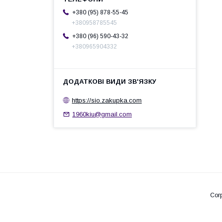
+380 (95) 878-55-45
+380958785545
+380 (96) 590-43-32
+380965904332
https://sio.zakupka.com
1960kiu@gmail.com