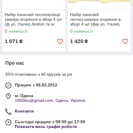
Набір панелей теплоізоляції
Набір панелей
камери згоряння в зборі 4 шт.
теплоз.камери згоряння в
(ф.уп, Італія) Ariston та ін.,
зборі 4 шт (фір.уп, Італія)
арт. 65106298, к.з.0987
Ariston Clas, Genus,
В наявності
В наявності
арт.65105029, к.с.0993
1 071
1 420
₴
₴
Про нас
85% позитивних з 46 відгуків за рік
Працює з 06.02.2012
м. Одеса
1960kiu@gmail.com, Одеса, Україна
Контакти
Сьогодні працює з 09:00 до 17:00
Показати весь графік роботи